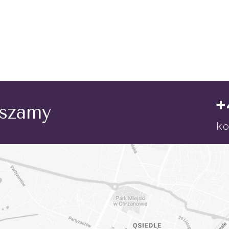
+
aszamy
ko