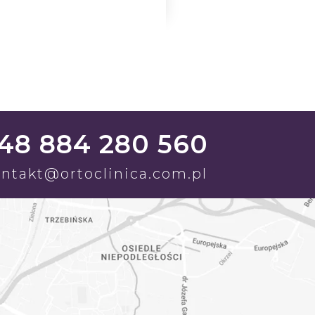
48 884 280 560
ntakt@ortoclinica.com.pl