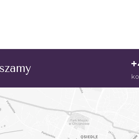
+
aszamy
ko