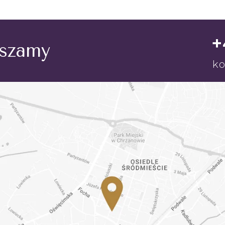
+
aszamy
ko